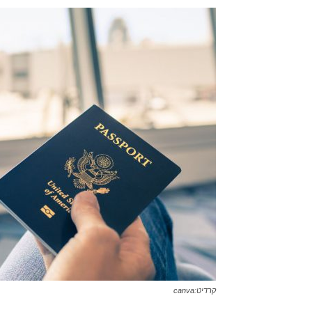
קרדיט:canva