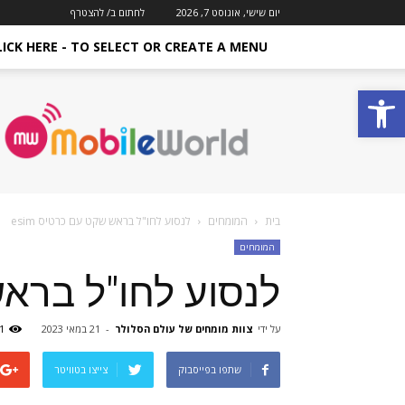
יום שישי, אוגוסט 7, 2026
לחתום ב/ להצטרף
LICK HERE - TO SELECT OR CREATE A MENU
פתח סרגל נגישות
מגזין
סלולר
Mobile
World
–
עולם
שלם
בית
המומחים
לנסוע לחו"ל בראש שקט עם כרטיס esim
של
המומחים
סלולאר
וסמארטפון
לנסוע לחו"ל בראש 
על ידי
צוות מומחים של עולם הסלולר
-
21 במאי 2023
1
שתפו בפייסבוק
צייצו בטוויטר