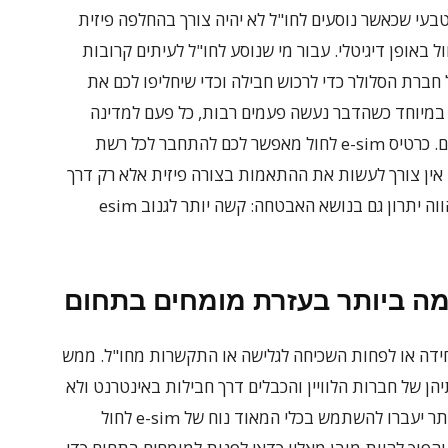
ק טבעי שכאשר נוסעים לחו"ל לא יהיה צורך בהחלפה פיזית
טיס סים אלא יהיה ניתן להתקין e-sim לחול באופן דיגיטלי. עבור מי שנוסע לחו"ל לעיתים קרובות
חברת הסלולר כדי לרכוש חבילה וכדי שיחליפו לכם את
, במיוחד כשהדבר נעשה פעמים רבות, כל פעם למדינה
אחרת, מה שאומר החלפה לכרטיס אחר בכל פעם. כרטיס e-sim לחול מאפשר לכם להתחבר לכל רשת
ין צורך לעשות את ההתאמות בצורה פיזית אלא רק דרך
שינויים בהגדרות. ההתקנה בצורה דיגיטלית מהווה יתרון גם בנושא האבטחה: קשה יותר לגנוב esim
ה ביותר בעזרת מומחים בתחום
לחול יהיה הדרך היחידה או לפחות השכיחה לגלישה או התקשרות מחו"ל. ממש
הן של חברות הלוויין והכבלים דרך חבילות באינטרנט ולא
באמצעות הכבלים או צלחות הלוויין, כך יותר ויותר יעברו להשתמש בכלי המאוד נוח של e-sim לחול