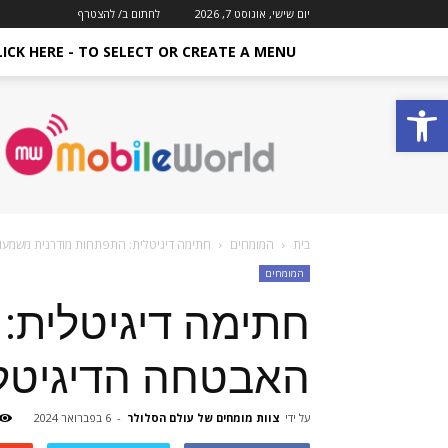
יום שישי, אוגוסט 7, 2026
לחתום ב/ להצטרף
LICK HERE - TO SELECT OR CREATE A MENU
פתח סרגל נגישות
מגזין
סלולר
Mobile
World
–
עולם
שלם
בית
המומחים
חתימה דיגיטלית: התפתחות מודרנית משמעו
של
המומחים
סלולאר
וסמארטפון
חתימה דיגיטלית:
האבטחה הדיגיטל
על ידי
צוות מומחים של עולם הסלולר
-
6 בפברואר 2024