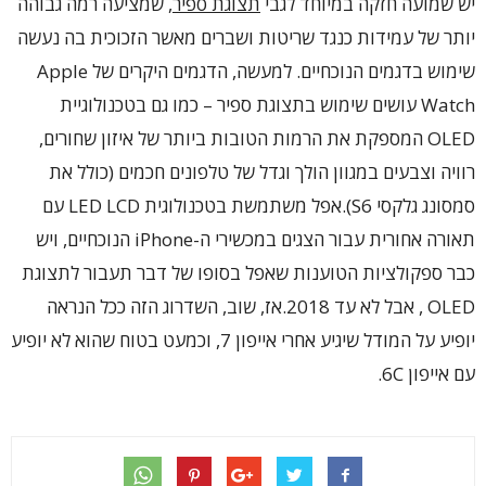
יש שמועה חזקה במיוחד לגבי
תצוגת ספיר
, שמציעה רמה גבוהה
יותר של עמידות כנגד שריטות ושברים מאשר הזכוכית בה נעשה
שימוש בדגמים הנוכחיים. למעשה, הדגמים היקרים של Apple
Watch עושים שימוש בתצוגת ספיר – כמו גם בטכנולוגיית
OLED המספקת את הרמות הטובות ביותר של איזון שחורים,
רוויה וצבעים במגוון הולך וגדל של טלפונים חכמים (כולל את
סמסונג גלקסי S6).אפל משתמשת בטכנולוגית LED LCD עם
תאורה אחורית עבור הצגים במכשירי ה-iPhone הנוכחיים, ויש
כבר ספקולציות הטוענות שאפל בסופו של דבר תעבור לתצוגת
OLED , אבל לא עד 2018.אז, שוב, השדרוג הזה ככל הנראה
יופיע על המודל שיגיע אחרי אייפון 7, וכמעט בטוח שהוא לא יופיע
עם אייפון 6C.