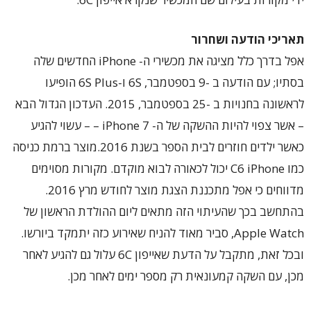
תאריכי הודעה ושחרור
אפל בדרך כלל מציגה את מכשירי ה- iPhone החדשים שלה
בסתיו; עם הודעה ב -9 בספטמבר, 6S ו-6S Plus הופיעו
לראשונה בחנויות ב -25 בספטמבר, 2015. העדכון הגדול הבא
– אשר צפוי להיות ההשקה של ה- iPhone 7 – – עשוי להגיע
כאשר ילדים חוזרים לבית הספר בשנת 2016.מוצר ברמת כניסה
כמו C6 iPhone יכול לכאורה לבוא מוקדם. מקורות מסוימים
מדווחים כי אפל מתכננת הצגת מוצר לחודש מרץ 2016.
בהתחשב בכך שהעיתוי הזה מתאים ליום ההולדת הראשון של
Apple Watch, סביר מאוד להניח שאירוע כזה יתמקד ביורשו.
ובכל זאת, מתקבל על הדעת שאייפון 6C עלול גם להגיע לאחר
מכן, עם השקה קמעונאית רק מספר ימים לאחר מכן.