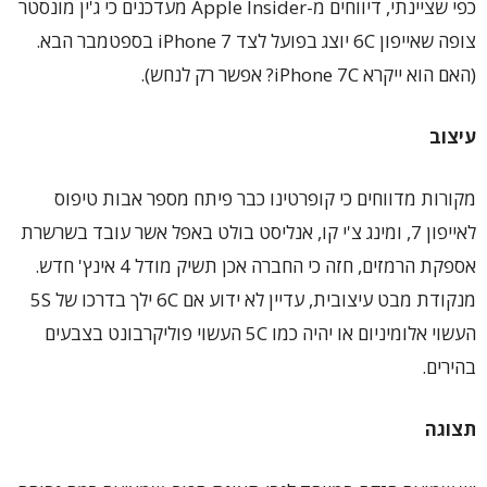
כפי שציינתי, דיווחים מ-Apple Insider מעדכנים כי ג'ין מונסטר
צופה שאייפון 6C יוצג בפועל לצד iPhone 7 בספטמבר הבא.
(האם הוא ייקרא iPhone 7C? אפשר רק לנחש).
עיצוב
מקורות מדווחים כי קופרטינו כבר פיתח מספר אבות טיפוס
לאייפון 7, ומינג צ'י קו, אנליסט בולט באפל אשר עובד בשרשרת
אספקת הרמזים, חזה כי החברה אכן תשיק מודל 4 אינץ' חדש.
מנקודת מבט עיצובית, עדיין לא ידוע אם 6C ילך בדרכו של 5S
העשוי אלומיניום או יהיה כמו 5C העשוי פוליקרבונט בצבעים
בהירים.
תצוגה