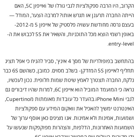
הקרוב, היו הרבה ספקולציות לגבי גורלו של iאייפון 5C, האם
הייתה החברה תרענן או תגרש אותו? למרבה הצער, המודל —
בעצם גרסה מחודשת עשויה פלסטיק של אייפון 5 מ-2012-
באופן רשמי הוצא מכל התוכניות, והשאיר את 5S לכבוש את ה-
entry-level.
בהתחשב בפופולריות של מסך 4 אינץ', סביר להניח כי אפל תציג
תחליף לאייפון 5S המזדקן- בשלב מסוים. כמובן, כשהשם 6S כבר
נלקח, החברה תצטרך לאמץ שיטת שמות חלופית. נכון לעכשיו,
נראה כי המועמד המוביל הוא אייפון 6C, למרות שהיו דיבורים גם
לגבי iPhone Mini.בהעדר כל עובדות מאומתות מCupertino,
האינטרנט ימשיך להאכיל את וואקום המידע עם ספקולציות
ושמועות, אמינות ולא אמינות. אנו מציגים כאן אוסף ערוך של
השמועות האחרונות, הדלפות, והצהרות מפוקפקות שנעשו על
ידי מקורות בעילום שם המכשיר שנקרא אייפון 6C.